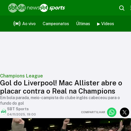
Ao vivo
Campeonatos
Últimas
▶ Vídeos
Champions League
Gol do Liverpool! Mac Allister abre o
placar contra o Real na Champions
Em bola parada, meio-campista do clube inglês cabeceou para o
fundo do gol
SBT Sports
COMPARTILHAR
04/11/2025, 19:00