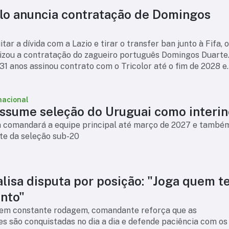
lo anuncia contratação de Domingos
tar a dívida com a Lazio e tirar o transfer ban junto à Fifa, 
lizou a contratação do zagueiro português Domingos Duarte
31 anos assinou contrato com o Tricolor até o fim de 2028 e
ser um reforço par
nacional
assume seleção do Uruguai como interin
n comandará a equipe principal até março de 2027 e també
nte da seleção sub-20
alisa disputa por posição: "Joga quem 
nto"
em constante rodagem, comandante reforça que as
s são conquistadas no dia a dia e defende paciência com os