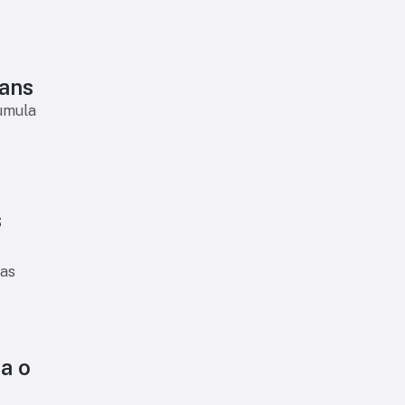
ians
cumula
s
 as
a o