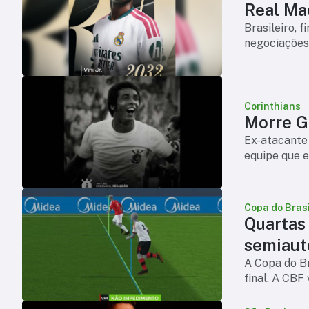
Real Mad
Brasileiro, 
negociações
Corinthians
Morre Ge
Ex-atacante 
equipe que e
Copa do Brasi
Quartas
semiaut
A Copa do Br
final. A CBF