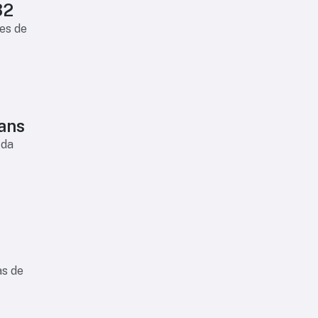
32
es de
ians
 da
as de