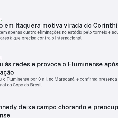
l
o em Itaquera motiva virada do Corinth
tem apenas quatro eliminações no estádio pelo torneio e a
ilares à que precisa contra o Internacional.
l
ai às redes e provoca o Fluminense apó
cação
 o Fluminense por 3 a 1, no Maracanã, e confirma presença
inal da Copa do Brasil
nnedy deixa campo chorando e preocup
nse