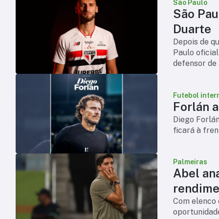
São Paulo
São Pau
Duarte
Depois de qui
Paulo oficia
defensor de 
chega para 
Futebol inter
Forlán 
Diego Forlá
ficará à fre
Palmeiras
Abel an
rendime
Com elenco 
oportunidade