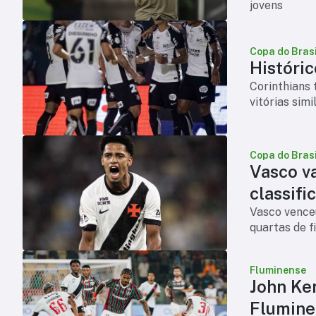
jovens
Copa do Brasi
Históric
Corinthians 
vitórias sim
Copa do Brasi
Vasco v
classifi
Vasco venceu
quartas de f
Fluminense
John Ke
Flumine