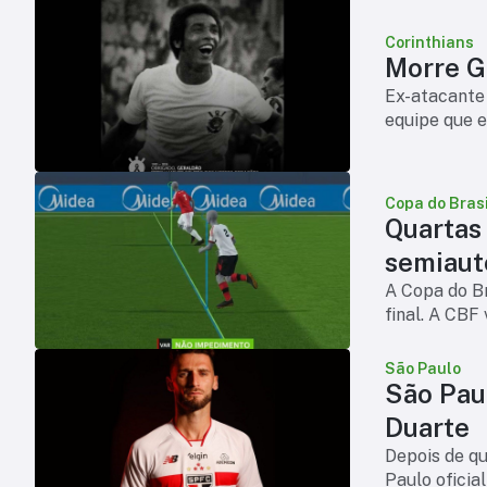
Corinthians
Morre Ge
Ex-atacante 
equipe que e
Copa do Brasi
Quartas
semiaut
A Copa do Br
final. A CBF
São Paulo
São Pau
Duarte
Depois de qui
Paulo oficia