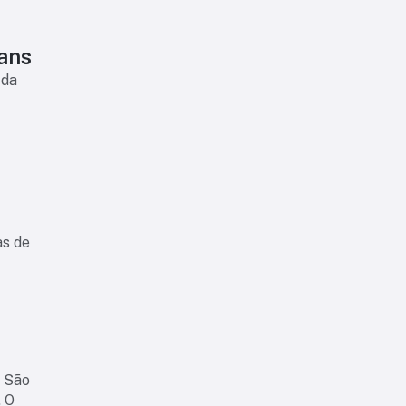
ians
 da
as de
o São
. O