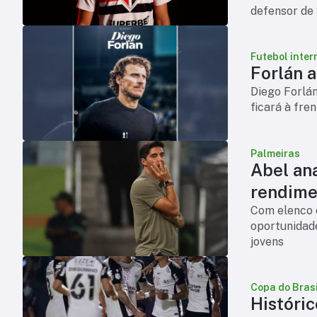
defensor de 
chega para 
Futebol inter
Forlán 
Diego Forlá
ficará à fre
Palmeiras
Abel an
rendime
Com elenco 
oportunidade
jovens
Copa do Brasi
Históric