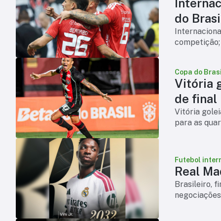
Internac
do Brasi
Internaciona
competição;
Copa do Brasi
Vitória 
de final
Vitória gole
para as quar
Futebol inter
Real Mad
Brasileiro, 
negociações