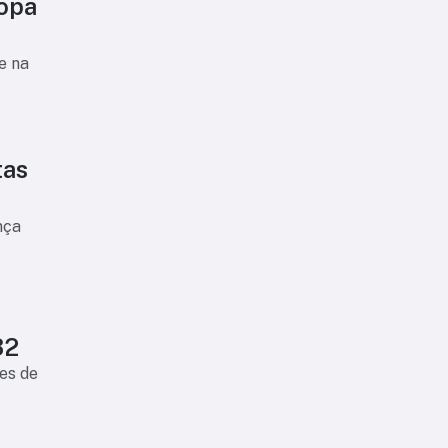
Copa
e na
tas
nça
32
es de