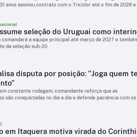
31 anos assinou contrato com o Tricolor até o fim de 2028 e
ser um reforço par
nacional
assume seleção do Uruguai como interin
n comandará a equipe principal até março de 2027 e també
nte da seleção sub-20
alisa disputa por posição: "Joga quem 
nto"
em constante rodagem, comandante reforça que as
s são conquistadas no dia a dia e defende paciência com os
l
o em Itaquera motiva virada do Corinth