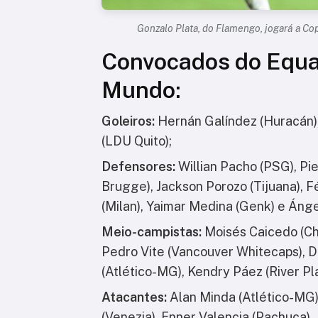
Gonzalo Plata, do Flamengo, jogará a C
Convocados do Equa
Mundo:
Goleiros:
Hernán Galíndez (Huracán),
(LDU Quito);
Defensores:
Willian Pacho (PSG), Pie
Brugge), Jackson Porozo (Tijuana), Fé
(Milan), Yaimar Medina (Genk) e Ánge
Meio-campistas:
Moisés Caicedo (Che
Pedro Vite (Vancouver Whitecaps), Den
(Atlético-MG), Kendry Páez (River Pl
Atacantes:
Alan Minda (Atlético-MG)
(Venezia), Enner Valencia (Pachuca),