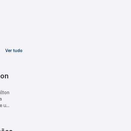
Ver tudo
ton
ilton
a
 e um