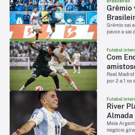
Brasileirão
Grêmio v
Brasilei
Grêmio sai a
pavon e sai 
Futebol inter
Com End
amistos
Real Madrid 
por 2 a 1 no
Futebol inter
River Pl
Almada
Meia Argenti
negócio gira