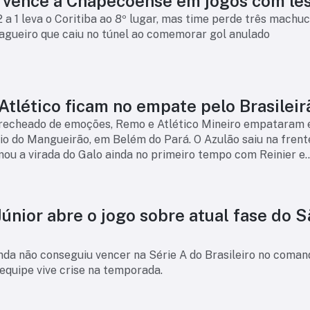
Coritiba vence a Chapecoense em jogos com l
2 a 1 leva o Coritiba ao 8º lugar, mas time perde três machu
zagueiro que caiu no túnel ao comemorar gol anulado
tlético ficam no empate pelo Brasileir
recheado de emoções, Remo e Atlético Mineiro empataram 
dio do Mangueirão, em Belém do Pará. O Azulão saiu na fren
mou a virada do Galo ainda no primeiro tempo com Reinier e
tudo, na etapa final, Ga
Júnior abre o jogo sobre atual fase do 
nda não conseguiu vencer na Série A do Brasileiro no coman
equipe vive crise na temporada.