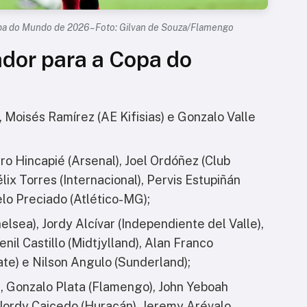
opa do Mundo de 2026 – Foto: Gilvan de Souza/Flamengo
dor para a Copa do
 Moisés Ramírez (AE Kifisias) e Gonzalo Valle
ro Hincapié (Arsenal), Joel Ordóñez (Club
lix Torres (Internacional), Pervis Estupiñán
lo Preciado (Atlético-MG);
lsea), Jordy Alcívar (Independiente del Valle),
il Castillo (Midtjylland), Alan Franco
ate) e Nilson Angulo (Sunderland);
, Gonzalo Plata (Flamengo), John Yeboah
 Jordy Caicedo (Huracán), Jeremy Arévalo