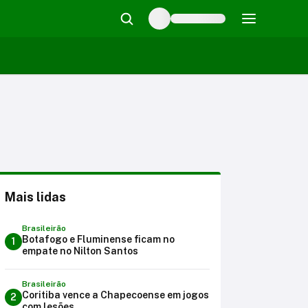
Mais lidas
Brasileirão
Botafogo e Fluminense ficam no
1
empate no Nilton Santos
Brasileirão
Coritiba vence a Chapecoense em jogos
2
com lesões