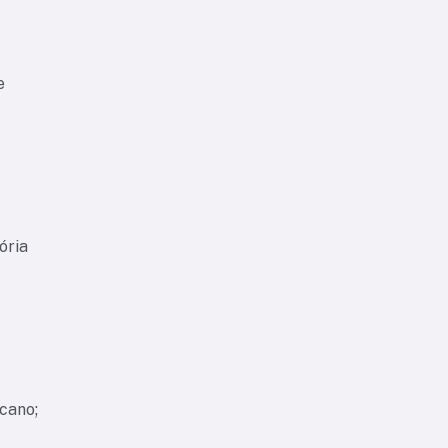
e
ória
cano;