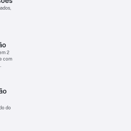
esões
cados,
ão
em 2
te com
São
do do