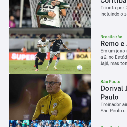
Triunfo por 
incluindo o 
Brasileirão
Remo e A
Em um jogo 
a 2, no Está
Jajá, mas to
Bernard. Con
São Paulo
Dorival 
Paulo
Treinador ai
São Paulo e 