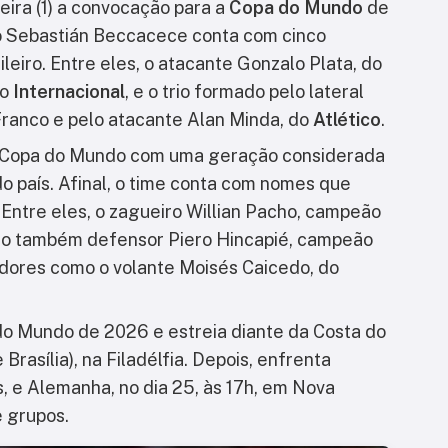
ira (1) a convocação para a
Copa do Mundo
de
co Sebastián Beccacece conta com cinco
leiro. Entre eles, o atacante Gonzalo Plata, do
do
Internacional
, e o trio formado pelo lateral
Franco e pelo atacante Alan Minda, do
Atlético
.
a Copa do Mundo com uma geração considerada
do país. Afinal, o time conta com nomes que
. Entre eles, o zagueiro Willian Pacho, campeão
 o também defensor Piero Hincapié, campeão
gadores como o volante Moisés Caicedo, do
do Mundo de 2026 e estreia diante da Costa do
 Brasília), na Filadélfia. Depois, enfrenta
s, e Alemanha, no dia 25, às 17h, em Nova
e grupos.