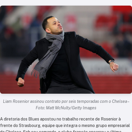
Liam Rosenior assinou contrato por seis temporadas com o Chelsea –
Foto: Matt McNulty/Getty Images
A diretoria dos Blues apostou no trabalho recente de Rosenior à
frente do Strasbourg, equipe que integra o mesmo grupo empresarial
do Chelsea. Sob seu comando, o clube francês encerrou a última