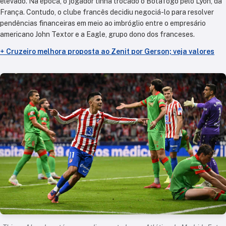
elevado. Na época, o jogador tinha trocado o Botafogo pelo Lyon, da
França. Contudo, o clube francês decidiu negociá-lo para resolver
pendências financeiras em meio ao imbróglio entre o empresário
americano John Textor e a Eagle, grupo dono dos franceses.
+
Cruzeiro melhora proposta ao Zenit por Gerson; veja valores