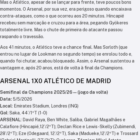
Mas o Atlético, apesar de se lançar para frente, teve poucos bons
momentos. O Arsenal, por sua vez, era perigoso quando encaixava
contra-ataques, como o que ocorreu aos 20 minutos. Hincapié
recebeu sem marcação e cruzou para a área, pegando Gyökeres
totalmente livre. Mas o chute de primeira do atacante passou
raspando o travessão.
Aos 41 minutos, o Atlético teve a chance final. Mas Sorloth (que
entrou no lugar de Lookman no segundo tempo) se enrolou todo e,
quando foi chutar, acabou bloqueado. Assim, o Arsenal sustentou a
vantagem e, após 20 anos, está de volta à final da Champions.
ARSENAL 1X0 ATLÉTICO DE MADRID
Semifinal da Champions 2025/26 — (jogo da volta)
Data:
5/5/2026
Local
: Emirates Stadium, Londres (ING)
Gol
: Saka, 44’/1ºT (1-0)
ARSENAL
: David Raya, Ben White, Saliba, Gabriel Magalhães e
Calafiore (Hincapié,12’/2ºT); Declan Rice e Lewis-Skelly (Zubimendi,
28’/2ºT); Eze (Odegaard, 12’/2ºT), Saka (Madueke,12’/2ºT) e Trossard