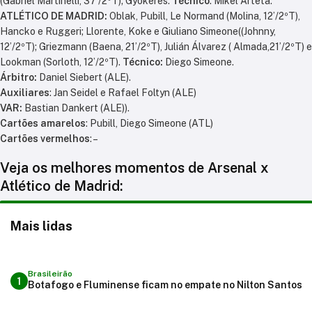
(Gabriel Martinelli, 37’/2ºT); Gyokeres.
Técnico
: Mikel Arteta.
ATLÉTICO DE MADRID:
Oblak, Pubill, Le Normand (Molina, 12’/2ºT),
Hancko e Ruggeri; Llorente, Koke e Giuliano Simeone((Johnny,
12’/2ºT); Griezmann (Baena, 21’/2ºT), Julián Álvarez ( Almada,21’/2ºT) e
Lookman (Sorloth, 12’/2ºT).
Técnico:
Diego Simeone.
Árbitro:
Daniel Siebert (ALE).
Auxiliares
: Jan Seidel e Rafael Foltyn (ALE)
VAR:
Bastian Dankert (ALE)).
Cartões amarelos
: Pubill, Diego Simeone (ATL)
Cartões vermelhos
: –
Veja os melhores momentos de Arsenal x
Atlético de Madrid:
Mais lidas
Brasileirão
1
Botafogo e Fluminense ficam no empate no Nilton Santos