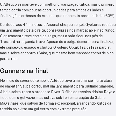
O Atlético se manteve com melhor organização tática, mas o primeiro
tempo corria com poucas oportunidades para ambos os lados e
finalizações errôneas do Arsenal, que tinha mais posse de bola (60%).
Contudo, aos 44 minutos, o Arsenal chegou ao gol. Gyökeres recebeu
um lançamento pela direita, conseguiu sair da marcação e ir ao fundo.
O cruzamento teve corte da zaga, mas a bola ficou nos pés de
Trossard na segunda trave. Apesar de o belga demorar para finalizar,
ele conseguiu espaço e chutou. O goleiro Oblak fez defesa parcial,
mas a sobra encontrou Saka, que mesmo bem marcado tocou de bico
para a rede.
Gunners na final
No início do segundo tempo, o Atlético teve uma chance muito clara
de empatar. Saliba cortou mal um lançamento para Giuliano Simeone.
A bola sobrou para o atacante Rivas. O filho do técnico driblou Raya e
ficou com o gol vazio, mas estava sob forte marcação de Gabriel
Magalhães, que salvou de forma excepcional, arrancando gritos da
torcida ao evitar um gol certo com extrema precisão.