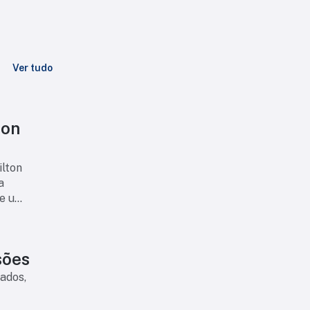
Ver tudo
ton
ilton
a
 e um
esões
cados,