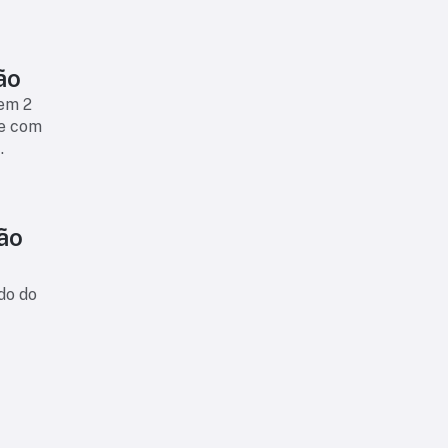
ão
em 2
te com
São
do do