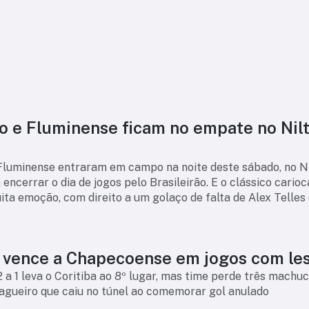
o e Fluminense ficam no empate no Nil
Fluminense entraram em campo na noite deste sábado, no N
 encerrar o dia de jogos pelo Brasileirão. E o clássico carioc
ta emoção, com direito a um golaço de falta de Alex Telles
lto nível do zague
Coritiba vence a Chapecoense em jogos com l
2 a 1 leva o Coritiba ao 8º lugar, mas time perde três machu
zagueiro que caiu no túnel ao comemorar gol anulado