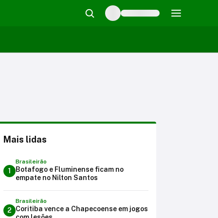
Mais lidas
Brasileirão
Botafogo e Fluminense ficam no
1
empate no Nilton Santos
Brasileirão
Coritiba vence a Chapecoense em jogos
2
com lesões