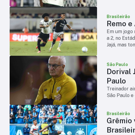
Brasileirão
Remo e A
Em um jogo 
a 2, no Está
Jajá, mas to
Bernard. Con
São Paulo
Dorival 
Paulo
Treinador ai
São Paulo e 
Brasileirão
Grêmio v
Brasilei