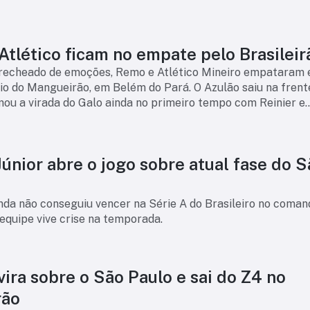
tlético ficam no empate pelo Brasileir
recheado de emoções, Remo e Atlético Mineiro empataram 
dio do Mangueirão, em Belém do Pará. O Azulão saiu na fren
mou a virada do Galo ainda no primeiro tempo com Reinier e
tudo, na etapa final, Ga
Júnior abre o jogo sobre atual fase do 
nda não conseguiu vencer na Série A do Brasileiro no coman
equipe vive crise na temporada.
ira sobre o São Paulo e sai do Z4 no
rão