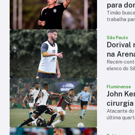
para do
Timão busca 
trabalha par
São Paulo
Dorival 
na Aren
Recém-contr
elenco do S
Fluminense
John Ke
cirurgia
Atacante do 
última quart