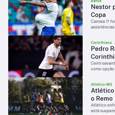
Bahia
Nestor p
Copa
Camisa 11 fo
assistências
Corinthians
Pedro R
Corinth
Centroavante
como opção p
Atlético-MG
Atlétic
o Remo
Atlético en
está suspens