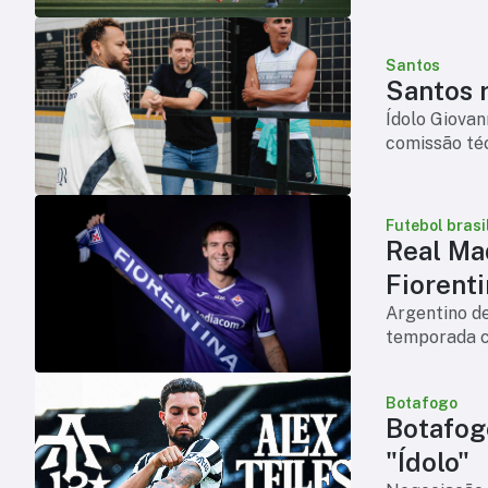
Santos
Santos r
Ídolo Giova
comissão téc
Futebol brasi
Real Ma
Fiorent
Argentino d
temporada c
Botafogo
Botafog
"Ídolo"