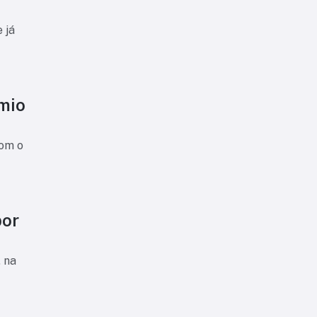
 já
êmio
com o
por
 na