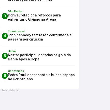
São Paulo
Dorival relaciona reforços para
3
enfrentar o Grêmio na Arena
Fluminense
John Kennedy tem lesão confirmada e
4
passará por cirurgia
Bahia
Nestor participou de todos os gols do
5
Bahia após a Copa
Corinthians
Pedro Raul desencanta e busca espaço
6
no Corinthians
Publicidade