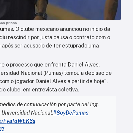
pós prisão
umas. O clube mexicano anunciou no início da
diu rescindir por justa causa o contrato com o
ha após ser acusado de ter estuprado uma
re o processo que enfrenta Daniel Alves,
versidad Nacional (Pumas) tomou a decisão de
 com o jogador Daniel Alves a partir de hoje",
do clube, em entrevista coletiva.
y medios de comunicación por parte del Ing.
b Universidad Nacional.
#SoyDePumas
com/FyaTdWEK6s
23