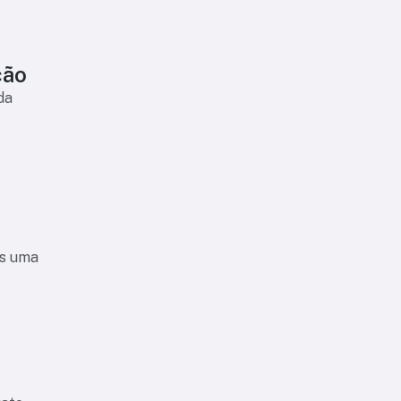
ção
da
ós uma