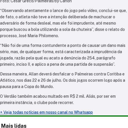
Foto: Cesar Greco/Palmeiras/by Canon
“Observando atentamente o lance do jogo pelo vídeo, conclui-se que,
de fato, o atleta não teve a intenção deliberada de machucar o
adversário de forma desleal, mas ele foi imprudente, até mesmo
porque buscou a bola utilizando a sola da chuteira”, disse o relato do
processo, José Maria Philomeno.
“Não foi de uma forma contundente a ponto de causar um dano mais
sério, mas, de qualquer forma, está caracterizada a imprudência da
jogada, razão pela qual eu acato a denúncia do 254, parágrafo
primeiro, inciso II, e aplico a pena de uma partida de suspensão”.
Dessa maneira, Allan deverá desfalcar o Palmeiras contra Coritiba e
Atlético, nos dias 22 e 26 de julho. Os dois jogos ocorrem logo após a
pausa para a Copa do Mundo.
O Verdão também acabou multado em R$ 2 mil. Aliás, por ser em
primeira instância, o clube pode recorrer.
+ Veja todas notícias em nosso canal no Whatsapp
Mais lidas