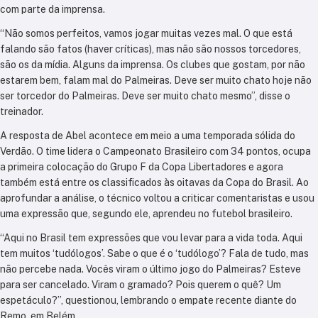
com parte da imprensa.
“Não somos perfeitos, vamos jogar muitas vezes mal. O que está
falando são fatos (haver críticas), mas não são nossos torcedores,
são os da mídia. Alguns da imprensa. Os clubes que gostam, por não
estarem bem, falam mal do Palmeiras. Deve ser muito chato hoje não
ser torcedor do Palmeiras. Deve ser muito chato mesmo”, disse o
treinador.
A resposta de Abel acontece em meio a uma temporada sólida do
Verdão. O time lidera o Campeonato Brasileiro com 34 pontos, ocupa
a primeira colocação do Grupo F da Copa Libertadores e agora
também está entre os classificados às oitavas da Copa do Brasil. Ao
aprofundar a análise, o técnico voltou a criticar comentaristas e usou
uma expressão que, segundo ele, aprendeu no futebol brasileiro.
“Aqui no Brasil tem expressões que vou levar para a vida toda. Aqui
tem muitos ‘tudólogos’. Sabe o que é o ‘tudólogo’? Fala de tudo, mas
não percebe nada. Vocês viram o último jogo do Palmeiras? Esteve
para ser cancelado. Viram o gramado? Pois querem o quê? Um
espetáculo?”, questionou, lembrando o empate recente diante do
Remo, em Belém.