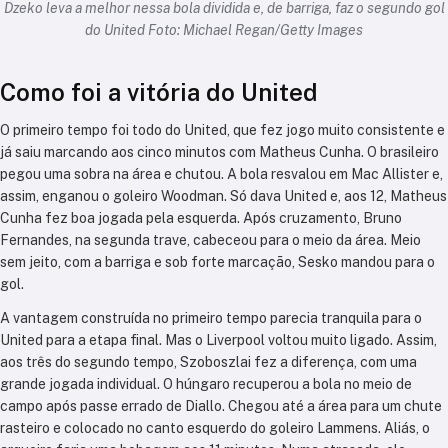
Dzeko leva a melhor nessa bola dividida e, de barriga, faz o segundo gol
do United Foto: Michael Regan/Getty Images
Como foi a vitória do United
O primeiro tempo foi todo do United, que fez jogo muito consistente e
já saiu marcando aos cinco minutos com Matheus Cunha. O brasileiro
pegou uma sobra na área e chutou. A bola resvalou em Mac Allister e,
assim, enganou o goleiro Woodman. Só dava United e, aos 12, Matheus
Cunha fez boa jogada pela esquerda. Após cruzamento, Bruno
Fernandes, na segunda trave, cabeceou para o meio da área. Meio
sem jeito, com a barriga e sob forte marcação, Sesko mandou para o
gol.
A vantagem construída no primeiro tempo parecia tranquila para o
United para a etapa final. Mas o Liverpool voltou muito ligado. Assim,
aos três do segundo tempo, Szoboszlai fez a diferença, com uma
grande jogada individual. O húngaro recuperou a bola no meio de
campo após passe errado de Diallo. Chegou até a área para um chute
rasteiro e colocado no canto esquerdo do goleiro Lammens. Aliás, o