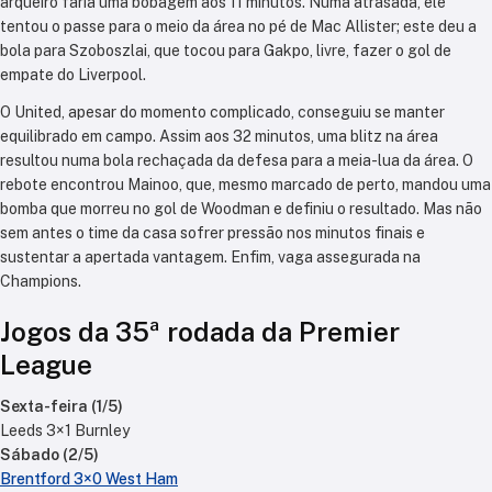
arqueiro faria uma bobagem aos 11 minutos. Numa atrasada, ele
tentou o passe para o meio da área no pé de Mac Allister; este deu a
bola para Szoboszlai, que tocou para Gakpo, livre, fazer o gol de
empate do Liverpool.
O United, apesar do momento complicado, conseguiu se manter
equilibrado em campo. Assim aos 32 minutos, uma blitz na área
resultou numa bola rechaçada da defesa para a meia-lua da área. O
rebote encontrou Mainoo, que, mesmo marcado de perto, mandou uma
bomba que morreu no gol de Woodman e definiu o resultado. Mas não
sem antes o time da casa sofrer pressão nos minutos finais e
sustentar a apertada vantagem. Enfim, vaga assegurada na
Champions.
Jogos da 35ª rodada da Premier
League
Sexta-feira (1/5)
Leeds 3×1 Burnley
Sábado (2/5)
Brentford 3×0 West Ham