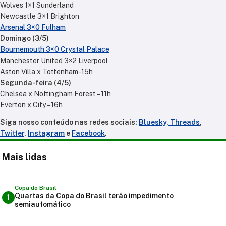
Wolves 1×1 Sunderland
Newcastle 3×1 Brighton
Arsenal 3×0 Fulham
Domingo (3/5)
Bournemouth 3×0 Crystal Palace
Manchester United 3×2 Liverpool
Aston Villa x Tottenham -15h
Segunda-feira (4/5)
Chelsea x Nottingham Forest – 11h
Everton x City – 16h
Siga nosso conteúdo nas redes sociais:
Bluesky
,
Threads
,
Twitter
,
Instagram
e
Facebook
.
Mais lidas
Copa do Brasil
Quartas da Copa do Brasil terão impedimento
1
semiautomático