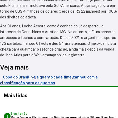
pelo Fluminense – inclusive pela Sul-Americana. A transação gira em
torno de US$ 4 milhões de dólares (cerca de R$ 22 milhões) por 100%
dos direitos do atleta.
Aos 31 anos, Lucho Acosta, como é conhecido, já despertou o
interesse de Corinthians e Atlético-MG. No entanto, o Fluminense se
antecipou e fechou a contratação. Desde 2021, o argentino disputou
173 partidas, marcou 61 gols e deu 54 assistências. O meio-campista
chega para qualificar o setor de criação, ainda mais depois da venda
de Jhon Arias para o Wolverhampton, da Inglaterra.
Veja mais
+
Copa do Brasil: veja quanto cada time ganhou com a
classificação para as quartas
Mais lidas
Brasileirão
1
Botafogo e Fluminense ficam no empate no Nilton Santos