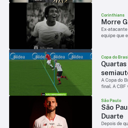
Corinthians
Morre Ge
Ex-atacante 
equipe que e
Copa do Brasi
Quartas
semiaut
A Copa do Br
final. A CBF
São Paulo
São Pau
Duarte
Depois de qui