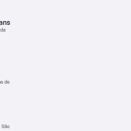
ians
 da
as de
o São