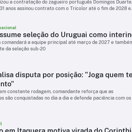
lizou a contratação do zagueiro português Domingos Duarte
31 anos assinou contrato com o Tricolor até o fim de 2028 e
ser um reforço par
nacional
assume seleção do Uruguai como interin
n comandará a equipe principal até março de 2027 e també
nte da seleção sub-20
alisa disputa por posição: "Joga quem 
nto"
em constante rodagem, comandante reforça que as
s são conquistadas no dia a dia e defende paciência com os
l
o em Itaquera motiva virada do Corinth