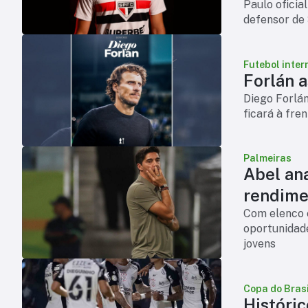
Paulo oficia
defensor de 
chega para 
Futebol inter
Forlán 
Diego Forlá
ficará à fre
Palmeiras
Abel an
rendime
Com elenco 
oportunidade
jovens
Copa do Brasi
Históric