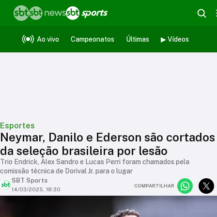
Ao vivo
Campeonatos
Últimas
▶ Vídeos
Esportes
Neymar, Danilo e Ederson são cortados
da seleção brasileira por lesão
Trio Endrick, Alex Sandro e Lucas Perri foram chamados pela
comissão técnica de Dorival Jr. para o lugar
SBT Sports
COMPARTILHAR
14/03/2025, 18:30