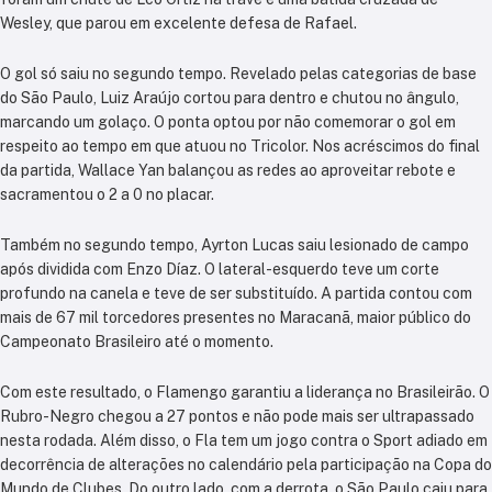
Wesley, que parou em excelente defesa de Rafael.
O gol só saiu no segundo tempo. Revelado pelas categorias de base
do São Paulo, Luiz Araújo cortou para dentro e chutou no ângulo,
marcando um golaço. O ponta optou por não comemorar o gol em
respeito ao tempo em que atuou no Tricolor. Nos acréscimos do final
da partida, Wallace Yan balançou as redes ao aproveitar rebote e
sacramentou o 2 a 0 no placar.
Também no segundo tempo, Ayrton Lucas saiu lesionado de campo
após dividida com Enzo Díaz. O lateral-esquerdo teve um corte
profundo na canela e teve de ser substituído. A partida contou com
mais de 67 mil torcedores presentes no Maracanã, maior público do
Campeonato Brasileiro até o momento.
Com este resultado, o Flamengo garantiu a liderança no Brasileirão. O
Rubro-Negro chegou a 27 pontos e não pode mais ser ultrapassado
nesta rodada. Além disso, o Fla tem um jogo contra o Sport adiado em
decorrência de alterações no calendário pela participação na Copa do
Mundo de Clubes. Do outro lado, com a derrota, o São Paulo caiu para