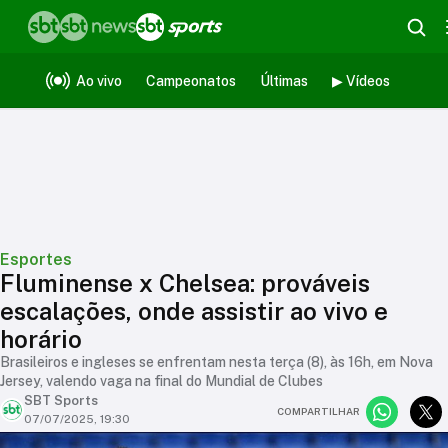
Ao vivo
Campeonatos
Últimas
▶ Vídeos
Esportes
Fluminense x Chelsea: prováveis
escalações, onde assistir ao vivo e
horário
Brasileiros e ingleses se enfrentam nesta terça (8), às 16h, em Nova
Jersey, valendo vaga na final do Mundial de Clubes
SBT Sports
COMPARTILHAR
07/07/2025, 19:30