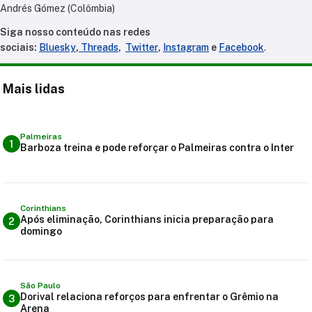
Andrés Gómez (Colômbia)
Siga nosso conteúdo nas redes
sociais:
Bluesky
,
Threads
,
Twitter
,
Instagram
e
Facebook
.
Mais lidas
Palmeiras
1
Barboza treina e pode reforçar o Palmeiras contra o Inter
Corinthians
Após eliminação, Corinthians inicia preparação para
2
domingo
São Paulo
Dorival relaciona reforços para enfrentar o Grêmio na
3
Arena