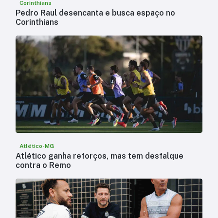
Corinthians
Pedro Raul desencanta e busca espaço no
Corinthians
Atlético-MG
Atlético ganha reforços, mas tem desfalque
contra o Remo