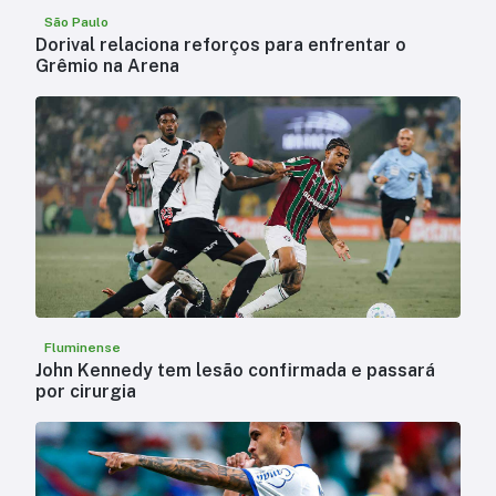
São Paulo
Dorival relaciona reforços para enfrentar o
Grêmio na Arena
Fluminense
John Kennedy tem lesão confirmada e passará
por cirurgia