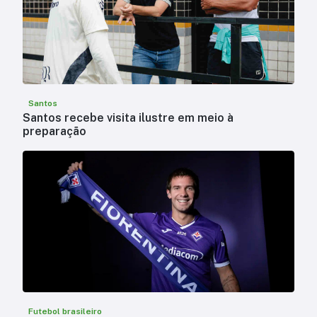
Santos
Santos recebe visita ilustre em meio à
preparação
Futebol brasileiro