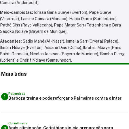
Camara (Anderlecht);
Meio-campistas:
Idrissa Gana Gueye (Everton), Pape Gueye
(Villarreal), Lamine Camara (Monaco), Habib Diarra (Sunderland),
Pathé Ciss (Rayo Vallecano), Pape Matar Sarr (Tottenham) e Bara
Sapoko Ndiaye (Bayern de Munique);
Atacantes:
Sadio Mané (Al-Nassr), Ismaila Sarr (Crystal Palace),
Iliman Ndiaye (Everton), Assane Diao (Como), Ibrahim Mbaye (Paris
Saint-Germain), Nicolas Jackson (Bayern de Munique), Bamba Dieng
(Lorient) e Chérif Ndiaye (Samsunspor).
Mais lidas
Palmeiras
1
Barboza treina e pode reforçar o Palmeiras contra o Inter
Corinthians
Após eliminação, Corinthians inicia preparação para
2