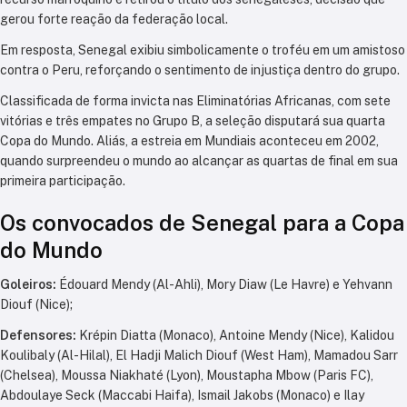
gerou forte reação da federação local.
Em resposta, Senegal exibiu simbolicamente o troféu em um amistoso
contra o Peru, reforçando o sentimento de injustiça dentro do grupo.
Classificada de forma invicta nas Eliminatórias Africanas, com sete
vitórias e três empates no Grupo B, a seleção disputará sua quarta
Copa do Mundo. Aliás, a estreia em Mundiais aconteceu em 2002,
quando surpreendeu o mundo ao alcançar as quartas de final em sua
primeira participação.
Os convocados de Senegal para a Copa
do Mundo
Goleiros:
Édouard Mendy (Al-Ahli), Mory Diaw (Le Havre) e Yehvann
Diouf (Nice);
Defensores:
Krépin Diatta (Monaco), Antoine Mendy (Nice), Kalidou
Koulibaly (Al-Hilal), El Hadji Malich Diouf (West Ham), Mamadou Sarr
(Chelsea), Moussa Niakhaté (Lyon), Moustapha Mbow (Paris FC),
Abdoulaye Seck (Maccabi Haifa), Ismail Jakobs (Monaco) e Ilay