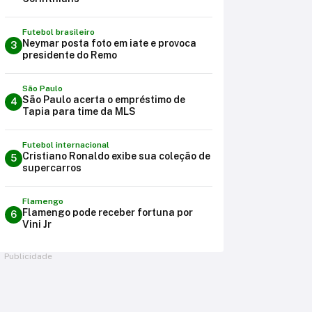
Futebol brasileiro
Neymar posta foto em iate e provoca
3
presidente do Remo
São Paulo
São Paulo acerta o empréstimo de
4
Tapia para time da MLS
Futebol internacional
Cristiano Ronaldo exibe sua coleção de
5
supercarros
Flamengo
Flamengo pode receber fortuna por
6
Vini Jr
Publicidade