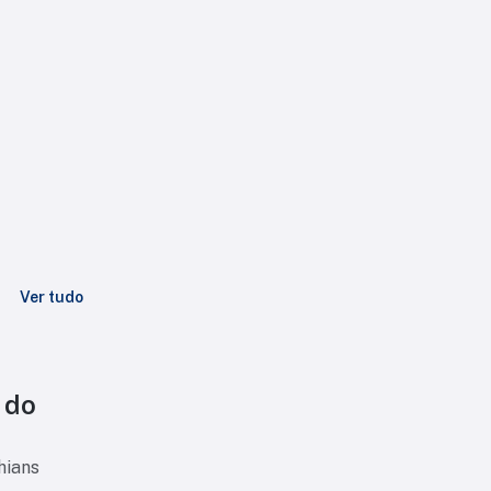
Ver tudo
 do
hians