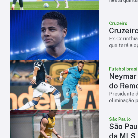
nesta quinta-
Cruzeiro
Cruzeiro
Ex-Corinthi
que terá a o
Futebol brasi
Neymar 
do Rem
Presidente 
eliminação p
São Paulo
São Pau
da MLS