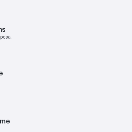
ns
posa,
e
ime