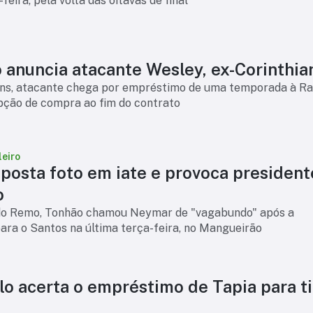
feira, pela volta das oitavas de final
 anuncia atacante Wesley, ex-Corinthia
ans, atacante chega por empréstimo de uma temporada à Ra
pção de compra ao fim do contrato
leiro
posta foto em iate e provoca president
o
do Remo, Tonhão chamou Neymar de "vagabundo" após a
ara o Santos na última terça-feira, no Mangueirão
lo acerta o empréstimo de Tapia para t