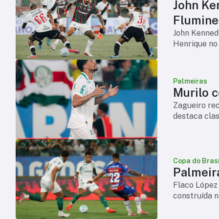
John Ke
Flumine
John Kennedy
Henrique no
Palmeiras
Murilo 
Zagueiro rec
destaca clas
Copa do Brasi
Palmeir
Flaco López 
construída n