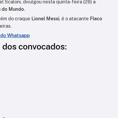
el Scaloni
, divulgou nesta quinta-feira (28) a
a do Mundo
.
lém do craque
Lionel Messi
, é o atacante
Flaco
eiras
.
l do Whatsapp
a dos convocados: