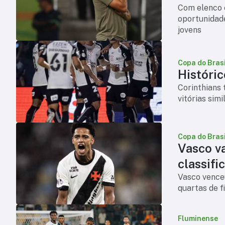
Com elenco 
oportunidade
jovens
Copa do Brasi
Históric
Corinthians 
vitórias sim
Copa do Brasi
Vasco v
classifi
Vasco venceu
quartas de f
Fluminense