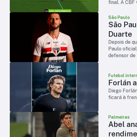
final. A CBF
São Paulo
São Pau
Duarte
Depois de qui
Paulo oficia
defensor de 
chega para 
Futebol inter
Forlán 
Diego Forlá
ficará à fre
Palmeiras
Abel an
rendime