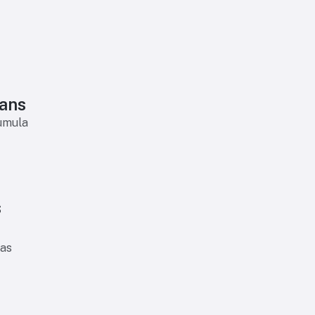
ians
cumula
s
 as