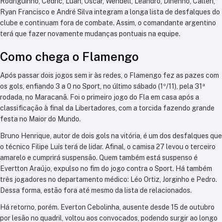
Rodriguinho, Cédric, Luan, Oscar, Wendell, Leandro, Dinenno, Calleri,
Ryan Francisco e André Silva integram a longa lista de desfalques do
clube e continuam fora de combate. Assim, o comandante argentino
terá que fazer novamente mudanças pontuais na equipe.
Como chega o Flamengo
Após passar dois jogos sem ir às redes, o Flamengo fez as pazes com
os gols, enfiando 3 a 0 no Sport, no último sábado (1º/11), pela 31ª
rodada, no Maracanã. Foi o primeiro jogo do Fla em casa após a
classificação à final da Libertadores, com a torcida fazendo grande
festa no Maior do Mundo.
Bruno Henrique, autor de dois gols na vitória, é um dos desfalques que
o técnico Filipe Luís terá de lidar. Afinal, o camisa 27 levou o terceiro
amarelo e cumprirá suspensão. Quem também está suspenso é
Evertton Araújo, expulso no fim do jogo contra o Sport. Há também
três jogadores no departamento médico: Léo Ortiz, Jorginho e Pedro.
Dessa forma, estão fora até mesmo da lista de relacionados.
Há retorno, porém. Everton Cebolinha, ausente desde 15 de outubro
por lesão no quadril, voltou aos convocados, podendo surgir ao longo