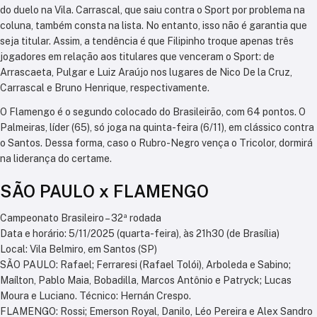
do duelo na Vila. Carrascal, que saiu contra o Sport por problema na
coluna, também consta na lista. No entanto, isso não é garantia que
seja titular. Assim, a tendência é que Filipinho troque apenas três
jogadores em relação aos titulares que venceram o Sport: de
Arrascaeta, Pulgar e Luiz Araújo nos lugares de Nico De la Cruz,
Carrascal e Bruno Henrique, respectivamente.
O Flamengo é o segundo colocado do Brasileirão, com 64 pontos. O
Palmeiras, líder (65), só joga na quinta-feira (6/11), em clássico contra
o Santos. Dessa forma, caso o Rubro-Negro vença o Tricolor, dormirá
na liderança do certame.
SÃO PAULO x FLAMENGO
Campeonato Brasileiro – 32ª rodada
Data e horário: 5/11/2025 (quarta-feira), às 21h30 (de Brasília)
Local: Vila Belmiro, em Santos (SP)
SÃO PAULO: Rafael; Ferraresi (Rafael Tolói), Arboleda e Sabino;
Maílton, Pablo Maia, Bobadilla, Marcos Antônio e Patryck; Lucas
Moura e Luciano. Técnico: Hernán Crespo.
FLAMENGO: Rossi; Emerson Royal, Danilo, Léo Pereira e Alex Sandro