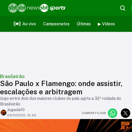
Ao vivo
Campeonatos
Últimas
▶ Vídeos
Brasileirão
São Paulo x Flamengo: onde assistir,
escalações e arbitragem
Jogo entre dois dos maiores clubes do país agita a 32ª rodada do
Brasileirão
Jogada10
COMPARTILHAR
04/11/2025, 15:45