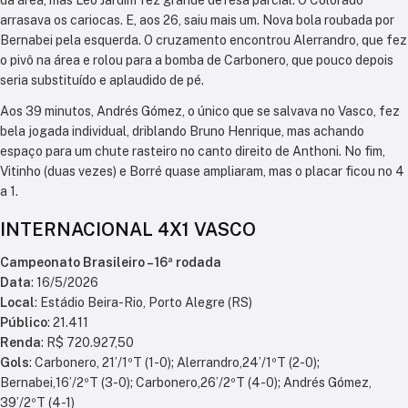
da área, mas Léo Jardim fez grande defesa parcial. O Colorado
arrasava os cariocas. E, aos 26, saiu mais um. Nova bola roubada por
Bernabei pela esquerda. O cruzamento encontrou Alerrandro, que fez
o pivô na área e rolou para a bomba de Carbonero, que pouco depois
seria substituído e aplaudido de pé.
Aos 39 minutos, Andrés Gómez, o único que se salvava no Vasco, fez
bela jogada individual, driblando Bruno Henrique, mas achando
espaço para um chute rasteiro no canto direito de Anthoni. No fim,
Vitinho (duas vezes) e Borré quase ampliaram, mas o placar ficou no 4
a 1.
INTERNACIONAL 4X1 VASCO
Campeonato Brasileiro – 16ª rodada
Data
: 16/5/2026
Local
: Estádio Beira-Rio, Porto Alegre (RS)
Público
: 21.411
Renda
: R$ 720.927,50
Gols
: Carbonero, 21’/1ºT (1-0); Alerrandro,24’/1ºT (2-0);
Bernabei,16’/2ºT (3-0); Carbonero,26’/2ºT (4-0); Andrés Gómez,
39’/2ºT (4-1)