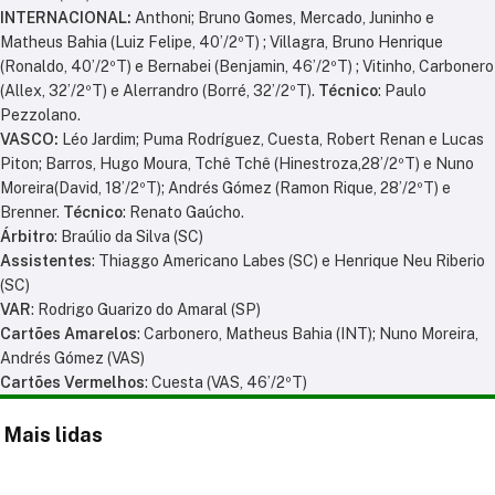
INTERNACIONAL:
Anthoni; Bruno Gomes, Mercado, Juninho e
Matheus Bahia (Luiz Felipe, 40’/2ºT) ; Villagra, Bruno Henrique
(Ronaldo, 40’/2ºT) e Bernabei (Benjamin, 46’/2ºT) ; Vitinho, Carbonero
(Allex, 32’/2ºT) e Alerrandro (Borré, 32’/2ºT).
Técnico
: Paulo
Pezzolano.
VASCO:
Léo Jardim; Puma Rodríguez, Cuesta, Robert Renan e Lucas
Piton; Barros, Hugo Moura, Tchê Tchê (Hinestroza,28’/2ºT) e Nuno
Moreira(David, 18’/2ºT); Andrés Gómez (Ramon Rique, 28’/2ºT) e
Brenner.
Técnico
: Renato Gaúcho.
Árbitro
: Braúlio da Silva (SC)
Assistentes
: Thiaggo Americano Labes (SC) e Henrique Neu Riberio
(SC)
VAR
: Rodrigo Guarizo do Amaral (SP)
Cartões Amarelos
: Carbonero, Matheus Bahia (INT); Nuno Moreira,
Andrés Gómez (VAS)
Cartões Vermelhos
: Cuesta (VAS, 46’/2ºT)
Mais lidas