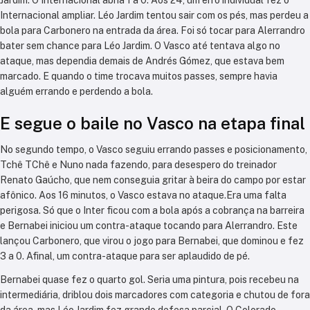
Jardim. O Internacional abria 1 a 0. Aos 24, um erro individual fez o
Internacional ampliar. Léo Jardim tentou sair com os pés, mas perdeu a
bola para Carbonero na entrada da área. Foi só tocar para Alerrandro
bater sem chance para Léo Jardim. O Vasco até tentava algo no
ataque, mas dependia demais de Andrés Gómez, que estava bem
marcado. E quando o time trocava muitos passes, sempre havia
alguém errando e perdendo a bola.
E segue o baile no Vasco na etapa final
No segundo tempo, o Vasco seguiu errando passes e posicionamento,
Tchê TChê e Nuno nada fazendo, para desespero do treinador
Renato Gaúcho, que nem conseguia gritar à beira do campo por estar
afônico. Aos 16 minutos, o Vasco estava no ataque.Era uma falta
perigosa. Só que o Inter ficou com a bola após a cobrança na barreira
e Bernabei iniciou um contra-ataque tocando para Alerrandro. Este
lançou Carbonero, que virou o jogo para Bernabei, que dominou e fez
3 a 0. Afinal, um contra-ataque para ser aplaudido de pé.
Bernabei quase fez o quarto gol. Seria uma pintura, pois recebeu na
intermediária, driblou dois marcadores com categoria e chutou de fora