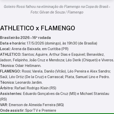
Goleiro Rossi falhou na eliminação do Flamengo na Copa do Brasil –
Foto: Gilvan de Souza / Flamengo
ATHLETICO x FLAMENGO
Brasileirão 2026 – 16ª rodada
Data e horário:
17/5/2026 (domingo), às 19h30 (de Brasília)
Local:
Arena da Baixada, em Curitiba (PR)
ATHLETICO:
Santos; Aguirre, Arthur Dias e Esquivel; Benavídez,
Jadson, Felipinho, João Cruz e Mendoza; Léo Derik (Chiqueti) e Viveros.
Técnico
: Odair Hellmann.
FLAMENGO:
Rossi; Varela, Danilo (Vitão), Léo Pereira e Alex Sandro;
Saúl, Léo Ortiz (De la Cruz) e Carrascal; Plata, Samuel Lino e Pedro.
Técnico
: Leonardo Jardim.
Árbitro:
Rafael Rodrigo Klein (RS)
Assistentes:
Eduardo Gonçalves da Cruz (MS) e Michael Stanislau
(RS)
VAR
: Emerson de Almeida Ferreira (MG)
Onde assistir
: SporTV e Premiere