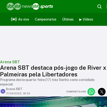
Ao vivo
Campeonatos
Últimas
▶ Vídeos
Arena SBT
Arena SBT destaca pós-jogo de River x
Palmeiras pela Libertadores
Programa desta quarta-feira (17) traz Ilsinho como convidado
especial
Arena SBT
A
COMPARTILHAR
17/09/2025, 18:53